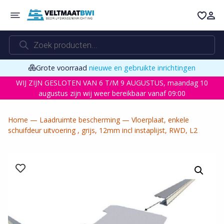
Ga
naar
de
Producten
inhoud
zoeken
Grote voorraad
nieuwe en gebruikte inrichtingen
WIJ ZIJN GESLOTEN VAN 6 T/M 9 AUGUSTUS, maandag 10
augustus zijn wij weer bereikbaar vanaf 09:00
Home
—
Laadruimte bescherming
—
Vloerplaat, enkele
schuifdeur uitvoering , grijs, 12mm incl instaplijst, RWD, L2