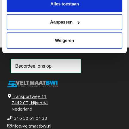
Sprinter 2018-
L2 H1
Alles toestaan
€
377,26
-
Vanaf
€
0,00
Aanpassen
Prijsklasse:
€
475,36
Excl. BTW
€ 377,26
tot
€ 475,36
Weigeren
Transportweg 11
7442 CT, Nijverdal
Nederland
+316 50 61 04 33
info@veltmaatbwi.nl