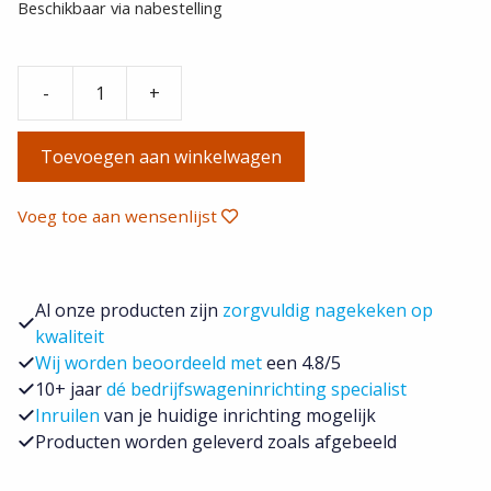
Beschikbaar via nabestelling
-
+
Vloerplaat,
enkele
Toevoegen aan winkelwagen
schuifdeur
uitvoering
,
Voeg toe aan wensenlijst
grijs,
12mm
incl
Al onze producten zijn
zorgvuldig nagekeken op
instaplijst,
kwaliteit
RWD,
Wij worden beoordeeld met
een 4.8/5
L2
10+ jaar
dé bedrijfswageninrichting specialist
aantal
Inruilen
van je huidige inrichting mogelijk
Producten worden geleverd zoals afgebeeld