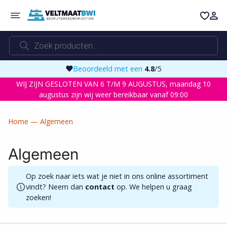
Ga
naar
de
Producten
inhoud
zoeken
8
/5
Vragen? Neem
contact
met
WIJ ZIJN GESLOTEN VAN 6 T/M 9 AUGUSTUS, maandag 10
augustus zijn wij weer bereikbaar vanaf 09:00
Home
—
Algemeen
Algemeen
Op zoek naar iets wat je niet in ons online assortiment
vindt? Neem dan
contact
op. We helpen u graag
zoeken!