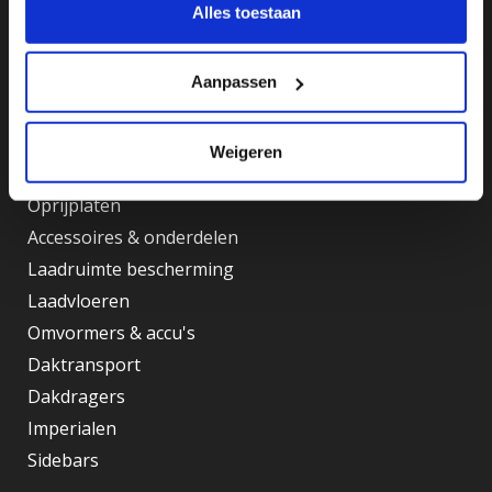
Alles toestaan
KVK: 77753631
BTW-ID: NL861127717B01
Aanpassen
Assortiment
Kasten
Weigeren
Vloerladesystemen
Oprijplaten
Accessoires & onderdelen
Laadruimte bescherming
Laadvloeren
Omvormers & accu's
Daktransport
Dakdragers
Imperialen
Sidebars