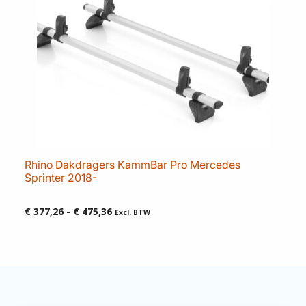
Rhino Dakdragers KammBar Pro Mercedes
Sprinter 2018-
Prijsklasse:
€
377,26
-
€
475,36
Excl. BTW
€ 377,26
tot
€ 475,36