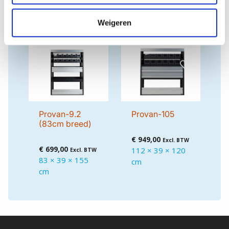
€
629,00
€
679,00
Excl. BTW
Excl. BTW
56 × 39 × 120
112 × 39 × 120
Weigeren
cm
cm
Provan-9.2
Provan-105
(83cm breed)
€
949,00
Excl. BTW
€
699,00
112 × 39 × 120
Excl. BTW
83 × 39 × 155
cm
cm