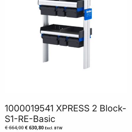
1000019541 XPRESS 2 Block-
S1-RE-Basic
Oorspronkelijke
Huidige
€
664,00
€
630,80
Excl. BTW