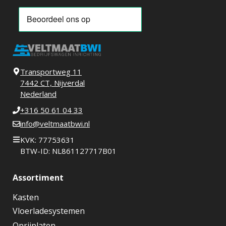
Transportweg 11
7442 CT, Nijverdal
Nederland
+316 50 61 04 33
info@veltmaatbwi.nl
KVK: 77753631
BTW-ID: NL861127717B01
Assortiment
Kasten
Vloerladesystemen
Oprijplaten