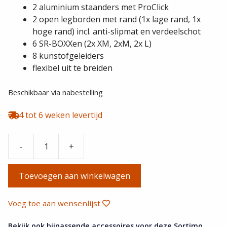
prijs
prijs
2 aluminium staanders met ProClick
was:
is:
2 open legborden met rand (1x lage rand, 1x
€ 664,00.
€ 630,80.
hoge rand) incl. anti-slipmat en verdeelschot
6 SR-BOXXen (2x XM, 2xM, 2x L)
8 kunstofgeleiders
flexibel uit te breiden
Beschikbaar via nabestelling
4 tot 6 weken levertijd
-
+
1000019541
XPRESS
Toevoegen aan winkelwagen
2
Block-
S1-
Voeg toe aan wensenlijst
RE-
Basic
Bekijk ook bijpassende accessoires voor deze Sortimo