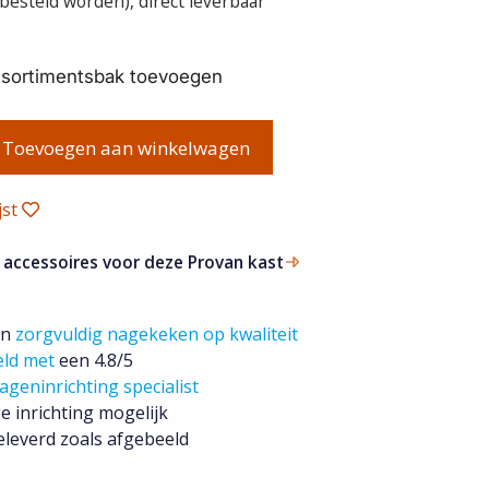
abesteld worden)
ssortimentsbak toevoegen
Toevoegen aan winkelwagen
jst
 accessoires voor deze Provan kast
jn
zorgvuldig nagekeken op kwaliteit
eld met
een 4.8/5
ageninrichting specialist
e inrichting mogelijk
leverd zoals afgebeeld