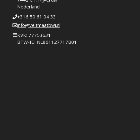
Nederland
+316 50 61 04 33
info@veltmaatbwi.nl
KVK: 77753631
BTW-ID: NL861127717B01