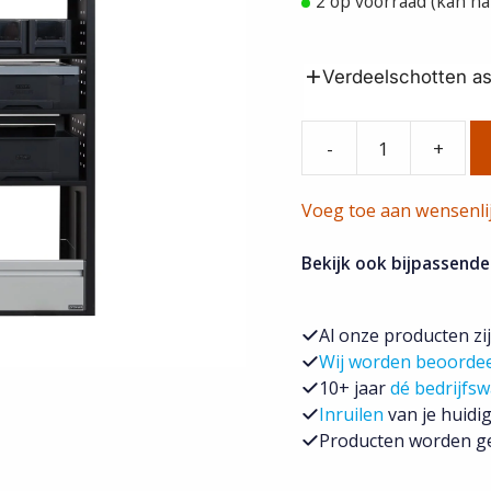
2 op voorraad (kan n
Verdeelschotten a
-
+
Provan-
114
Voeg toe aan wensenli
aantal
Bekijk ook bijpassende
Al onze producten zi
Wij worden beoorde
10+ jaar
dé bedrijfsw
Inruilen
van je huidig
Producten worden ge