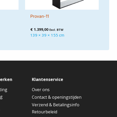
Provan-11
€
1.399,00
Excl. BTW
139 × 39 × 155 cm
merken
Klantenservice
ting
Over ons
ng
Contact & openingstijden
Verzend & Betalingsinfo
g
Retourbeleid