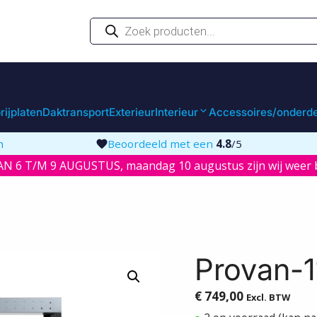
Producten
zoeken
rijplaten
Daktransport
Exterieur
Interieur
Accessoires/onderd
n
Beoordeeld met een
4.8
/5
N 6 T/M 9 AUGUSTUS, maandag 10 augustus zijn wij weer b
Provan-1
€
749,00
Excl. BTW