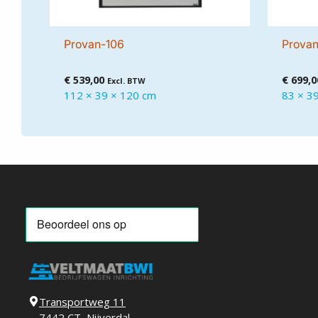
Provan-106
Provan
€
539,00
€
699,0
Excl. BTW
112 × 39 × 120 cm
83 × 3
Transportweg 11
7442 CT, Nijverdal