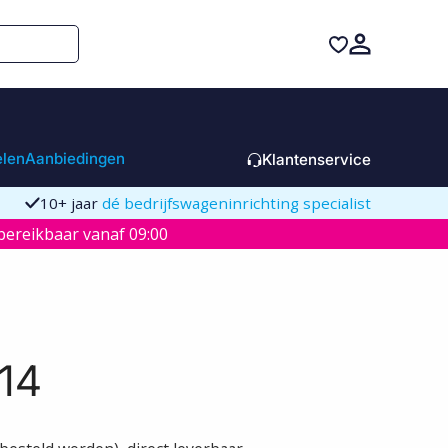
elen
Aanbiedingen
Klantenservice
10+ jaar
dé bedrijfswageninrichting specialist
ereikbaar vanaf 09:00
14