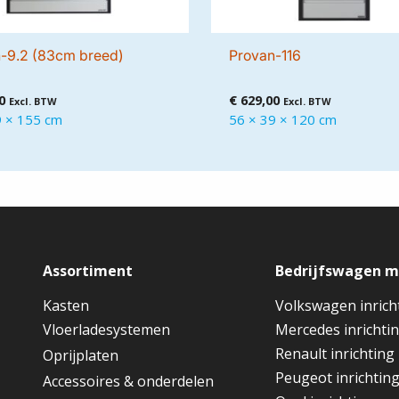
-9.2 (83cm breed)
Provan-116
0
€
629,00
Excl. BTW
Excl. BTW
9 × 155 cm
56 × 39 × 120 cm
Assortiment
Bedrijfswagen 
Kasten
Volkswagen inrich
Vloerladesystemen
Mercedes inrichti
Renault inrichting
Oprijplaten
Peugeot inrichtin
Accessoires & onderdelen