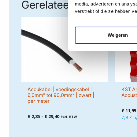
Gerelateerde producte
media, adverteren en analys
verstrekt of die ze hebben v
Weigeren
Accukabel | voedingskabel |
KST An
6,0mm² tot 90,0mm² | zwart |
Accust
per meter
€
11,95
Prijsklasse:
€
2,35
-
€
29,40
7,9 × 5
Excl. BTW
€ 2,35
tot
€ 29,40