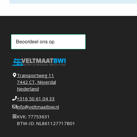
Transportweg 11
7442 CT, Nijverdal
Nederland
+316 50 61 04 33
info@veltmaatbwi.nl
KVK: 77753631
BTW-ID: NL861127717B01