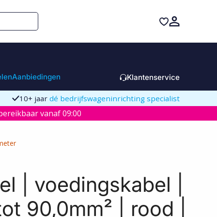
elen
Aanbiedingen
Klantenservice
10+ jaar
dé bedrijfswageninrichting specialist
ereikbaar vanaf 09:00
meter
l | voedingskabel |
ot 90,0mm² | rood |