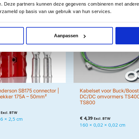
n
e. Deze partners kunnen deze gegevens combineren met andere i
erzameld op basis van uw gebruik van hun services.
Aanpassen
derson SB175 connector |
Kabelset voor Buck/Boost
ekker 175A – 50mm²
DC/DC omvormers TS400
TS800
Excl. BTW
€
4,39
,6 × 2,5 cm
Excl. BTW
160 × 0,02 × 0,02 cm