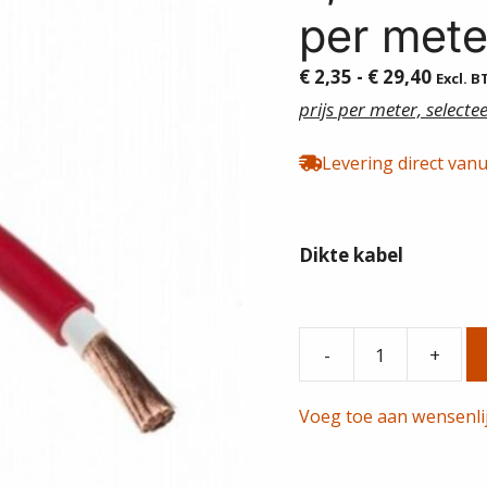
per mete
Prijsk
€
2,35
-
€
29,40
Excl. 
€ 2,35
prijs per meter, select
tot
€ 29,4
Levering direct vanu
Dikte kabel
-
+
Accukabel
|
Voeg toe aan wensenli
voedingskabel
|
6,0mm²