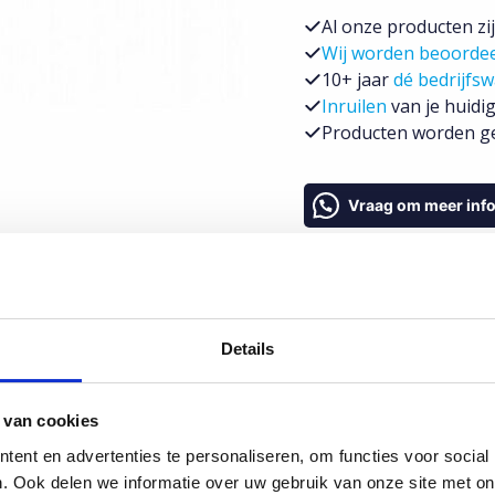
tot
Al onze producten zi
90,0mm²
Wij worden beoorde
|
10+ jaar
dé bedrijfsw
rood
Inruilen
van je huidig
|
Producten worden ge
per
meter
Vraag om meer inf
aantal
Details
 van cookies
ent en advertenties te personaliseren, om functies voor social
. Ook delen we informatie over uw gebruik van onze site met on