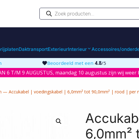
Producten
zoeken
rijplaten
Daktransport
Exterieur
Interieur
Accessoires/onderd
n
Beoordeeld met een
4.8
/5
N 6 T/M 9 AUGUSTUS, maandag 10 augustus zijn wij weer b
n
—
Accukabel | voedingskabel | 6,0mm² tot 90,0mm² | rood | per 
Accukabe
6,0mm² t