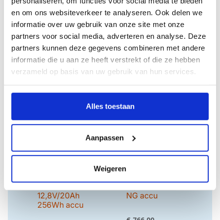
personaliseren, om functies voor social media te bieden
Victron Lithium
Victron Lithium
en om ons websiteverkeer te analyseren. Ook delen we
batterij
batterij
informatie over uw gebruik van onze site met onze
12,8V/300Ah
25,6V/300Ah –
partners voor social media, adverteren en analyse. Deze
NG accu
NG accu
partners kunnen deze gegevens combineren met andere
informatie die u aan ze heeft verstrekt of die ze hebben
Oorspronkelijke
Oorspronkelijke
€
1.589,00
€
2.695,00
Huidige
prijs
Huidige
prijs
€
1.509,55
€
2.560,25
verzameld op basis van uw gebruik van hun services.
Excl.
Excl.
prijs
was:
prijs
was:
BTW
BTW
is:
€ 1.589,00.
is:
€ 2.695,00.
€ 1.509,55.
€ 2.560,25.
AANBIEDING!
AANBIEDING!
Alles toestaan
Aanpassen
Victron Impulse
Victron Lithium
Weigeren
Peak Power
batterij
Pack
12,8V/150Ah
12,8V/20Ah
NG accu
256Wh accu
Oorspronkelijke
€
766,00