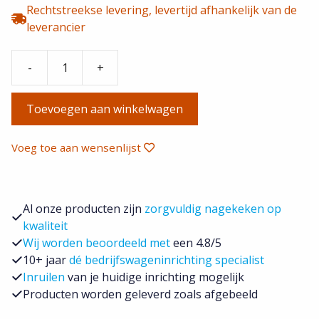
prijs
prijs
Rechtstreekse levering, levertijd afhankelijk van de
was:
is:
leverancier
€ 527,00.
€ 500,65.
-
+
Victron
AGM
Toevoegen aan winkelwagen
Battery
12V/200Ah
Telecom
Voeg toe aan wensenlijst
accu
aantal
Al onze producten zijn
zorgvuldig nagekeken op
kwaliteit
Wij worden beoordeeld met
een 4.8/5
10+ jaar
dé bedrijfswageninrichting specialist
Inruilen
van je huidige inrichting mogelijk
Producten worden geleverd zoals afgebeeld