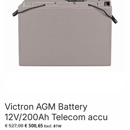
Victron AGM Battery
12V/200Ah Telecom accu
Oorspronkelijke
Huidige
€
527,00
€
500,65
Excl. BTW