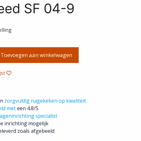
eed SF 04-9
ke
lling
Toevoegen aan winkelwagen
jst
jn
zorgvuldig nagekeken op kwaliteit
eld met
een 4.8/5
ageninrichting specialist
e inrichting mogelijk
leverd zoals afgebeeld