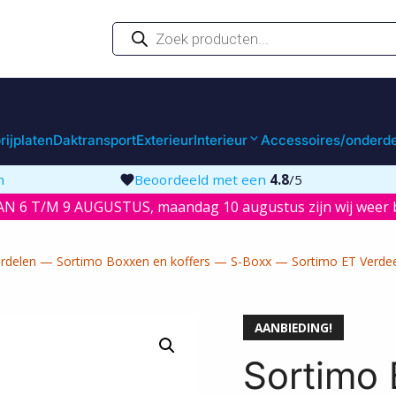
Producten
zoeken
rijplaten
Daktransport
Exterieur
Interieur
Accessoires/onderd
n
Beoordeeld met een
4.8
/5
N 6 T/M 9 AUGUSTUS, maandag 10 augustus zijn wij weer b
erdelen
—
Sortimo Boxxen en koffers
—
S-Boxx
—
Sortimo ET Verde
AANBIEDING!
Sortimo 