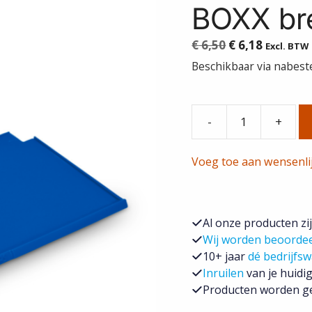
BOXX br
Oorspronkelij
Huidige
€
6,50
€
6,18
Excl. BTW
prijs
prijs
Beschikbaar via nabeste
was:
is:
€ 6,50.
€ 6,18.
-
+
Sortimo
ET
Voeg toe aan wensenli
Verdeelschot
S-
BOXX
breed
Al onze producten zi
SF
Wij worden beoorde
04-
10+ jaar
dé bedrijfsw
9
Inruilen
van je huidig
aantal
Producten worden ge