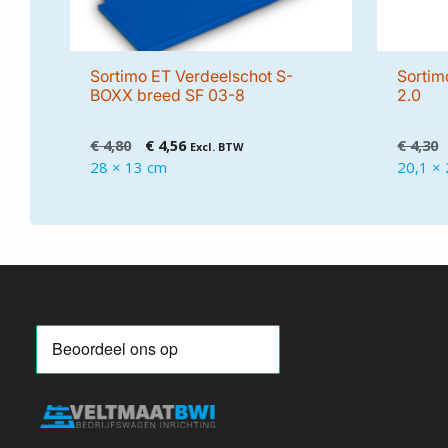
Sortimo ET Verdeelschot S-
Sortim
BOXX breed SF 03-8
2.0
Oorspronkelijke
Huidige
€
4,80
€
4,56
€
4,30
Excl. BTW
prijs
prijs
28 × 13 cm
20,1 × 
was:
is:
€ 4,80.
€ 4,56.