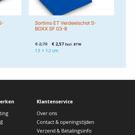
S-
Sortimo ET Verdeelschot S-
BOXX SF 03-8
Oorspronkelijke
Huidige
€
2,70
€
2,57
Excl. BTW
prijs
prijs
13 × 12 cm
was:
is:
€ 2,70.
€ 2,57.
merken
Klantenservice
ting
Over ons
ng
Contact & openingstijden
Verzend & Betalingsinfo