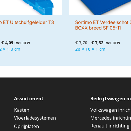
o ET Uitschuifgeleider T3
Sortimo ET Verdeelschot 
BOXX breed SF 05-11
Oorspronkelijke
Huidige
Oorspronkelijke
Huidige
€
4,09
€
7,70
€
7,32
Excl. BTW
Excl. BTW
prijs
prijs
prijs
prijs
2 × 1,8 cm
28 × 18 × 1 cm
was:
is:
was:
is:
€ 4,30.
€ 4,09.
€ 7,70.
€ 7,32.
Assortiment
Bedrijfswagen 
Kasten
Volkswagen inrich
Vloerladesystemen
Mercedes inrichti
Renault inrichting
Oprijplaten