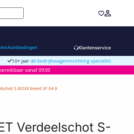
elen
Aanbiedingen
Klantenservice
10+ jaar
dé bedrijfswageninrichting specialist
ereikbaar vanaf 09:00
elschot S-BOXX breed SF 04-9
ET Verdeelschot S-