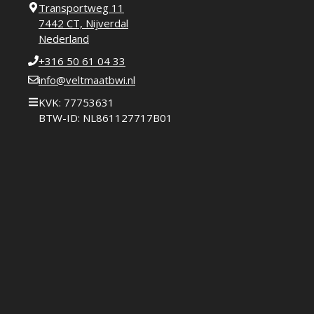
Transportweg 11
7442 CT, Nijverdal
Nederland
+316 50 61 04 33
info@veltmaatbwi.nl
KVK: 77753631
BTW-ID: NL861127717B01