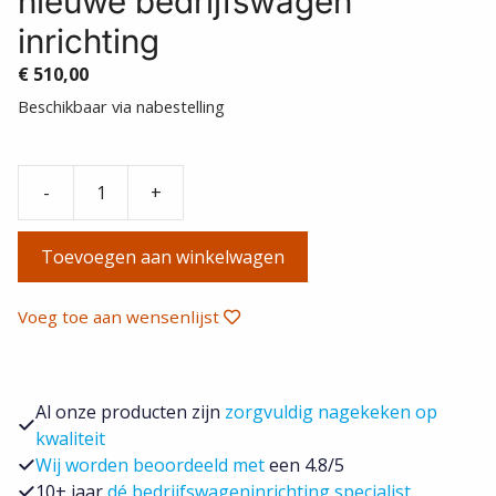
nieuwe bedrijfswagen
inrichting
€
510,00
Beschikbaar via nabestelling
-
+
Service
System
Toevoegen aan winkelwagen
STK-
K-
3-
Voeg toe aan wensenlijst
125
nieuwe
bedrijfswagen
Al onze producten zijn
zorgvuldig nagekeken op
inrichting
kwaliteit
aantal
Wij worden beoordeeld met
een 4.8/5
10+ jaar
dé bedrijfswageninrichting specialist