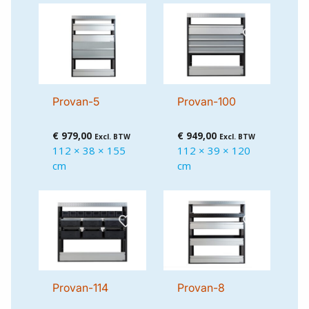
Provan-5
Provan-100
€
979,00
€
949,00
Excl. BTW
Excl. BTW
112 × 38 × 155
112 × 39 × 120
cm
cm
Provan-114
Provan-8