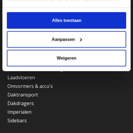
KVK: 77753631
BTW-ID: NL861127717B01
Alles toestaan
Assortiment
Kasten
Aanpassen
Vloerladesystemen
Oprijplaten
Weigeren
Accessoires & onderdelen
Laadruimte bescherming
Laadvloeren
Omvormers & accu's
Daktransport
Dakdragers
Imperialen
Sidebars