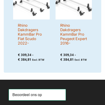
Rhino
Rhino
Dakdragers
Dakdragers
KammBar Pro
KammBar Pro
Fiat Scudo
Peugeot Expert
2022-
2016-
€
309,34
-
€
309,34
-
Prijsklasse:
Prijsklasse:
€
384,81
€
384,81
Excl. BTW
Excl. BTW
€ 309,34
€ 309,34
tot
tot
€ 384,81
€ 384,81