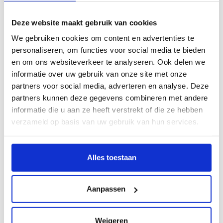
Geleverd met de houders los in de voeten gemonteerd,
Deze website maakt gebruik van cookies
waardoor u het geheel snel en gemakkelijk plaatst.
We gebruiken cookies om content en advertenties te
MOOIE KAPPEN
personaliseren, om functies voor social media te bieden
De sterke stalen voeten worden afgewerkt met fraaie
en om ons websiteverkeer te analyseren. Ook delen we
composiet kappen, die het product een moderne
informatie over uw gebruik van onze site met onze
premium uitstraling geven.
partners voor social media, adverteren en analyse. Deze
partners kunnen deze gegevens combineren met andere
DUURZAM EN GEBOUWD OM LANG MEE TE GAAN
informatie die u aan ze heeft verstrekt of die ze hebben
Ons eigen team van ingenieurs heeft de KammBar Pro
verzameld op basis van uw gebruik van hun services.
uitvoerig getest om zeker te zijn dat het systeem sterk
en robuust genoeg is voor de uitdagingen van het
dagelijks gebruik.
Alles toestaan
ZWAAILICHTHOUDER
Aanpassen
De zwaailamp kan met 1 of 3 bouten op deze houder
bevestigd worden, waarmee de functionaliteit wordt
vergroot. Wordt als accessoire verkocht.
Weigeren