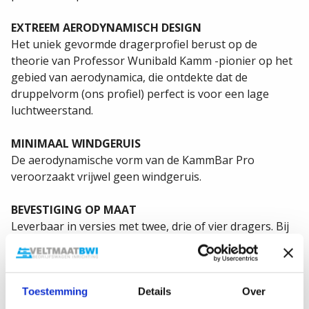
EXTREEM AERODYNAMISCH DESIGN
Het uniek gevormde dragerprofiel berust op de
theorie van Professor Wunibald Kamm -pionier op het
gebied van aerodynamica, die ontdekte dat de
druppelvorm (ons profiel) perfect is voor een lage
luchtweerstand.
MINIMAAL WINDGERUIS
De aerodynamische vorm van de KammBar Pro
veroorzaakt vrijwel geen windgeruis.
BEVESTIGING OP MAAT
Leverbaar in versies met twee, drie of vier dragers. Bij
de KammBar Pro zit een montageset met aparte pads
en vulstukken, specifiek passend op de
bevestigingspunten van elke bestelwagen.
Toestemming
Details
Over
SNELLE MONTAGE MET VOORGEMONTEERDE VOETEN