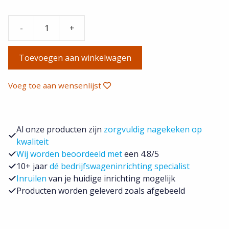
-
+
Rhino
Dakdragers
Toevoegen aan winkelwagen
KammBar
Pro
Mercedes
Voeg toe aan wensenlijst
Vito
2015-
aantal
Al onze producten zijn
zorgvuldig nagekeken op
kwaliteit
Wij worden beoordeeld met
een 4.8/5
10+ jaar
dé bedrijfswageninrichting specialist
Inruilen
van je huidige inrichting mogelijk
Producten worden geleverd zoals afgebeeld