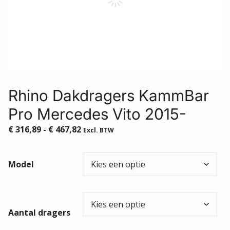
Rhino Dakdragers KammBar
Pro Mercedes Vito 2015-
Prijsklasse:
€
316,89
-
€
467,82
Excl. BTW
€ 316,89
tot
Model
€ 467,82
Aantal dragers