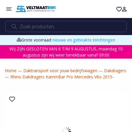
Ga
naar
de
Producten
inhoud
zoeken
Grote voorraad
nieuwe en gebruikte inrichtingen
WIJ ZIJN GESLOTEN VAN 6 T/M 9 AUGUSTUS, maandag 10
augustus zijn wij weer bereikbaar vanaf 09:00
Home
—
Daktransport voor jouw bedrijfswagen
—
Dakdragers
—
Rhino Dakdragers KammBar Pro Mercedes Vito 2015-