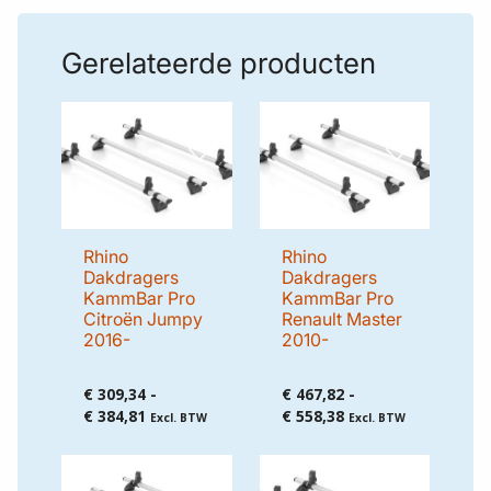
Gerelateerde producten
Rhino
Rhino
Dakdragers
Dakdragers
KammBar Pro
KammBar Pro
Citroën Jumpy
Renault Master
2016-
2010-
€
309,34
-
€
467,82
-
Prijsklasse:
Prijsklasse:
€
384,81
€
558,38
Excl. BTW
Excl. BTW
€ 309,34
€ 467,82
tot
tot
€ 384,81
€ 558,38