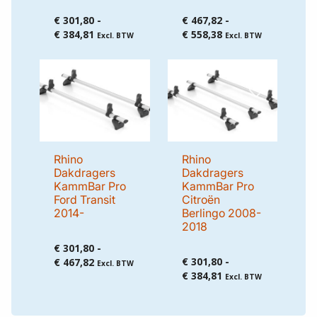
Rhino
Rhino
Dakdragers
Dakdragers
KammBar Pro
KammBar Pro
Fiat Doblo
Renault Master
2022-
2010-
€
301,80
-
€
467,82
-
Prijsklasse:
Prijsklasse:
€
384,81
€
558,38
Excl. BTW
Excl. BTW
€ 301,80
€ 467,82
tot
tot
€ 384,81
€ 558,38