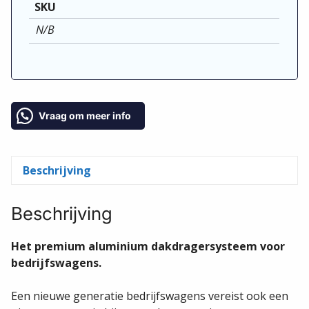
Model
L1H1, L2H2, L3H2, L3H3
Aantal dragers
2 dragers, 3 dragers, 4 dragers
Conditie
Nieuw
SKU
N/B
Vraag om meer info