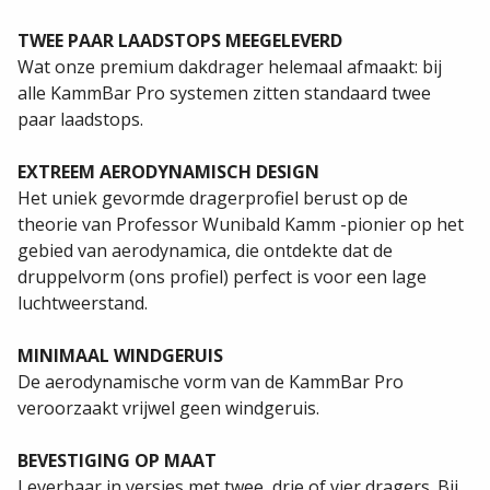
strakke moderne design tevens het windgeruis
beperkt. Er worden standaard twee paar laadstops
meegeleverd. Als optie hebben we ook een aluminium
ladderrol beschikbaar. ( meerprijs ). De KammBar Pro is
dus het ultieme dakdragersysteem om uw bestelwagen
naar een hoger niveau te tillen.
MAXIMALE CORROSIEBESTENDIGHEID
Gemaakt uit geanodiseerd aluminium om corrosie te
voorkomen, waardoor het systeem onder alle
weersomstandigheden extreem duurzaam is.
TWEE PAAR LAADSTOPS MEEGELEVERD
Wat onze premium dakdrager helemaal afmaakt: bij
alle KammBar Pro systemen zitten standaard twee
paar laadstops.
EXTREEM AERODYNAMISCH DESIGN
Het uniek gevormde dragerprofiel berust op de