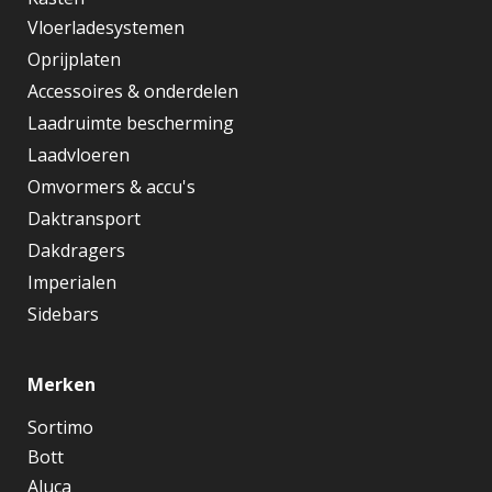
Transportweg 11
7442 CT, Nijverdal
Nederland
+316 50 61 04 33
info@veltmaatbwi.nl
KVK: 77753631
BTW-ID: NL861127717B01
Assortiment
Kasten
Vloerladesystemen
Oprijplaten
Accessoires & onderdelen
Laadruimte bescherming
Laadvloeren
Omvormers & accu's