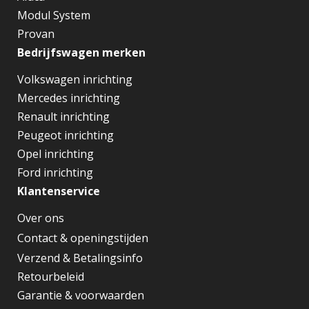
Daktransport
Dakdragers
Imperialen
Sidebars
Merken
Sortimo
Bott
Aluca
Modul System
Provan
Bedrijfswagen merken
Volkswagen inrichting
Mercedes inrichting
Renault inrichting