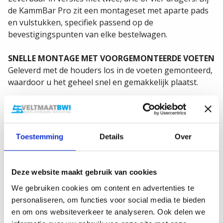
theorie van Professor Wunibald Kamm -pionier op het
gebied van aerodynamica, die ontdekte dat de
druppelvorm (ons profiel) perfect is voor een lage
luchtweerstand.
MINIMAAL WINDGERUIS
De aerodynamische vorm van de KammBar Pro
veroorzaakt vrijwel geen windgeruis.
BEVESTIGING OP MAAT
Leverbaar in versies met twee, drie of vier dragers. Bij
de KammBar Pro zit een montageset met aparte pads
Toestemming
Details
Over
en vulstukken, specifiek passend op de
bevestigingspunten van elke bestelwagen.
Deze website maakt gebruik van cookies
SNELLE MONTAGE MET VOORGEMONTEERDE VOETEN
We gebruiken cookies om content en advertenties te
Geleverd met de houders los in de voeten gemonteerd,
personaliseren, om functies voor social media te bieden
waardoor u het geheel snel en gemakkelijk plaatst.
en om ons websiteverkeer te analyseren. Ook delen we