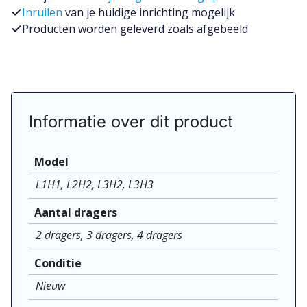
KammBar
Toevoegen aan winkelwagen
Pro
Maxus
Deliver
Voeg toe aan wensenlijst
9
2020-
aantal
Al onze producten zijn
zorgvuldig nagekeken op
kwaliteit
Wij worden beoordeeld met
een 4.8/5
10+ jaar
dé bedrijfswageninrichting specialist
Inruilen
van je huidige inrichting mogelijk
Producten worden geleverd zoals afgebeeld
Informatie over dit product