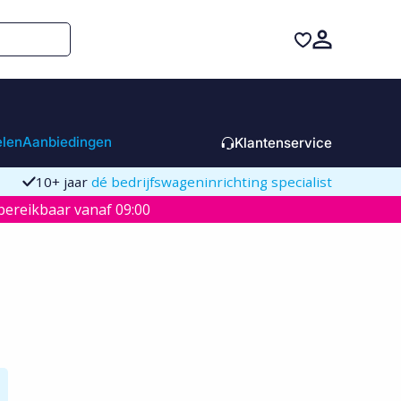
elen
Aanbiedingen
Klantenservice
10+ jaar
dé bedrijfswageninrichting specialist
ereikbaar vanaf 09:00