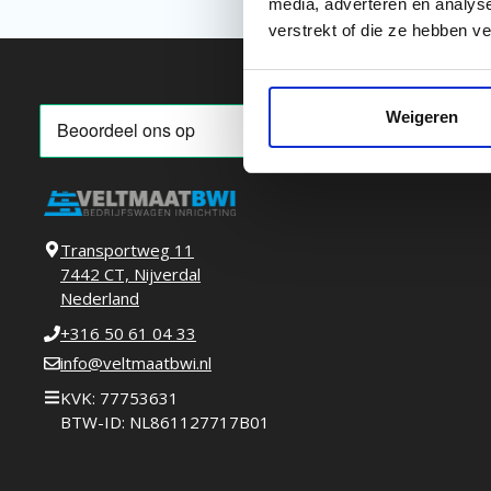
media, adverteren en analys
verstrekt of die ze hebben v
Weigeren
Transportweg 11
7442 CT, Nijverdal
Nederland
+316 50 61 04 33
info@veltmaatbwi.nl
KVK: 77753631
BTW-ID: NL861127717B01