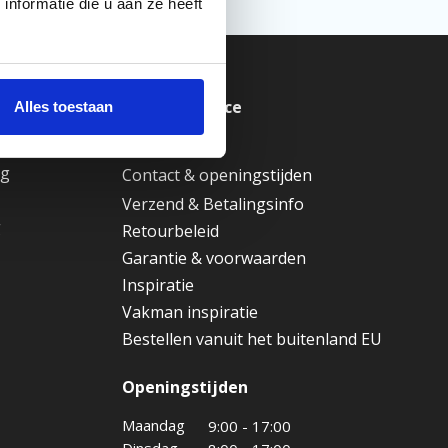
nformatie die u aan ze heeft
merken
Klantenservice
Alles toestaan
ting
Over ons
ng
Contact & openingstijden
Verzend & Betalingsinfo
g
Retourbeleid
Garantie & voorwaarden
Inspiratie
Vakman inspiratie
Bestellen vanuit het buitenland EU
Openingstijden
Maandag
9:00 - 17:00