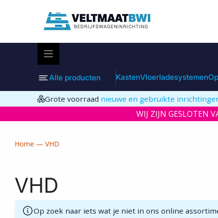
Ga
naar
de
inhoud
Kasten
Vloerladesystemen
Op
Alle producten
Grote voorraad
nieuwe en gebruikte inrichtinge
WIJ ZIJN GESLOTEN VA
Home
—
VHD
VHD
Op zoek naar iets wat je niet in ons online assort