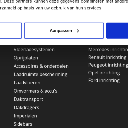
e. Deze partners kunnen deze gegevens combineren met andere i
erzameld op basis van uw gebruik van hun services.
Assortiment
Bedrijfswagen 
Aanpassen
Kasten
Volkswagen inrich
Vloerladesystemen
Mercedes inrichti
Renault inrichting
Oprijplaten
Peugeot inrichtin
Accessoires & onderdelen
Opel inrichting
Laadruimte bescherming
Ford inrichting
Laadvloeren
Omvormers & accu's
Daktransport
Dakdragers
Imperialen
Sidebars