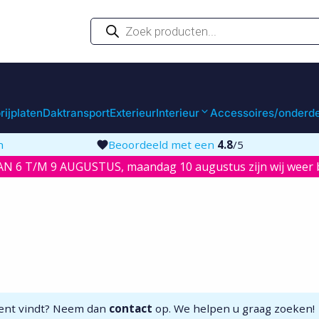
Producten
zoeken
rijplaten
Daktransport
Exterieur
Interieur
Accessoires/onderd
n
Beoordeeld met een
4.8
/5
N 6 T/M 9 AUGUSTUS, maandag 10 augustus zijn wij weer b
iment vindt? Neem dan
contact
op. We helpen u graag zoeken!