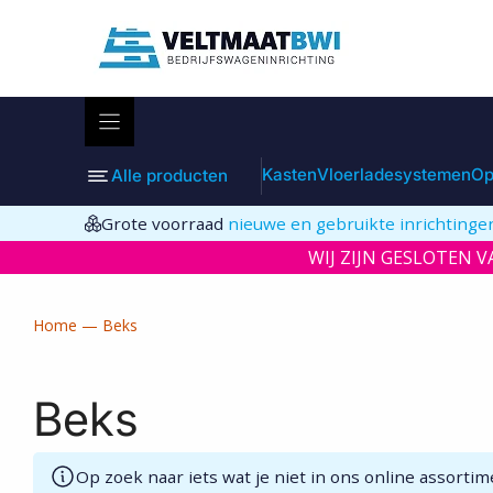
Ga
naar
de
inhoud
Kasten
Vloerladesystemen
Op
Alle producten
Grote voorraad
nieuwe en gebruikte inrichtinge
WIJ ZIJN GESLOTEN VA
Home
—
Beks
Beks
Op zoek naar iets wat je niet in ons online assort