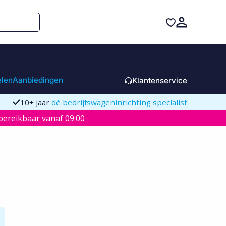
elen
Aanbiedingen
Klantenservice
10+ jaar
dé bedrijfswageninrichting specialist
ereikbaar vanaf 09:00