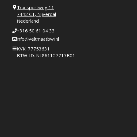
Transportweg 11
7442 CT, Nijverdal
Nederland
+316 50 61 04 33
info@veltmaatbwi.nl
KVK: 77753631
BTW-ID: NL861127717B01