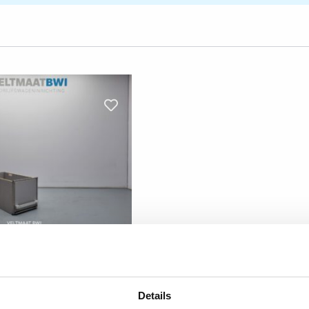
 vloerlade
BTW
Details
cm