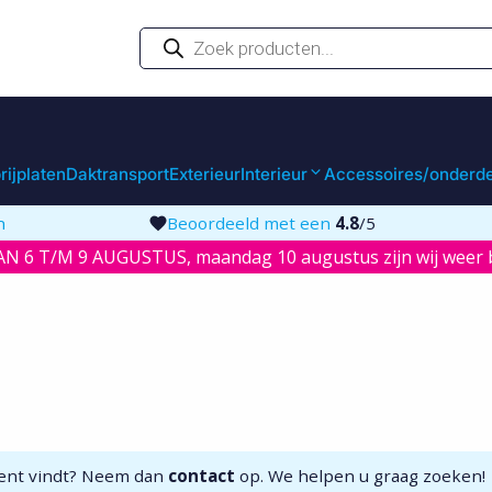
Producten
zoeken
rijplaten
Daktransport
Exterieur
Interieur
Accessoires/onderd
n
Beoordeeld met een
4.8
/5
N 6 T/M 9 AUGUSTUS, maandag 10 augustus zijn wij weer b
iment vindt? Neem dan
contact
op. We helpen u graag zoeken!