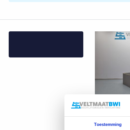
9486-11 Beks
€
249,00
Excl. 
Toestemming
42 × 90 × 43 