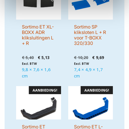
Sortimo ET XL-
Sortimo SP
BOXX ADR
kliksloten L + R
kliksluitingen L
voor T-BOXX
+ R
320/330
Oorspronkelijke
Huidige
Oorspronkelijke
Huidige
€
5,40
€
5,13
€
10,20
€
9,69
prijs
prijs
prijs
prijs
Excl. BTW
Excl. BTW
was:
is:
was:
is:
9,8 × 7,6 × 1,6
7,4 × 4,9 × 1,7
€ 5,40.
€ 5,13.
€ 10,20.
€ 9,69.
cm
cm
AANBIEDING!
AANBIEDING!
Sortimo ET
Sortimo ET L-