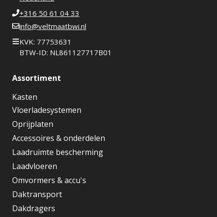
+316 50 61 04 33
info@veltmaatbwi.nl
KVK: 77753631
BTW-ID: NL861127717B01
Assortiment
Kasten
Vloerladesystemen
Oprijplaten
Accessoires & onderdelen
Laadruimte bescherming
Laadvloeren
Omvormers & accu's
Daktransport
Dakdragers