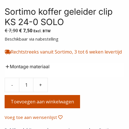
Sortimo koffer geleider clip
KS 24-0 SOLO
Oorspronkelijke
Huidige
€
7,90
€
7,50
Excl. BTW
prijs
prijs
Beschikbaar via nabestelling
was:
is:
€ 7,90.
€ 7,50.
Rechtstreeks vanuit Sortimo, 3 tot 6 weken levertijd
Montage materiaal
-
+
Sortimo
koffer
Toevoegen aan winkelwagen
geleider
clip
KS
Voeg toe aan wensenlijst
24-