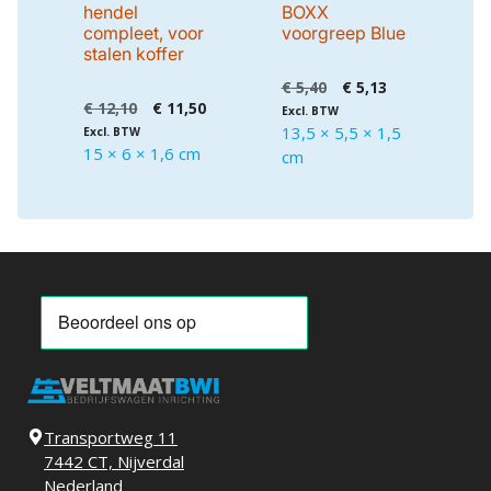
hendel
BOXX
compleet, voor
voorgreep Blue
stalen koffer
Oorspronkelijke
Huidige
€
5,40
€
5,13
Oorspronkelijke
Huidige
€
12,10
€
11,50
prijs
prijs
Excl. BTW
prijs
prijs
was:
is:
13,5 × 5,5 × 1,5
Excl. BTW
was:
is:
€ 5,40.
€ 5,13.
15 × 6 × 1,6 cm
cm
€ 12,10.
€ 11,50.
Transportweg 11
7442 CT, Nijverdal
Nederland