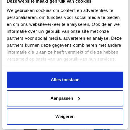
Deze website maakt gebruik van cookies
Sortimo montage
We gebruiken cookies om content en advertenties te
materiaal SSA
Koffergeleider GL4
personaliseren, om functies voor social media te bieden
en om ons websiteverkeer te analyseren. Ook delen we
Oorspronkelijke
Huidige
informatie over uw gebruik van onze site met onze
€
9,50
€
9,03
Excl. BTW
prijs
prijs
partners voor social media, adverteren en analyse. Deze
was:
is:
partners kunnen deze gegevens combineren met andere
€ 9,50.
€ 9,03.
informatie die u aan ze heeft verstrekt of die ze hebben
verzameld op basis van uw gebruik van hun services.
Alles toestaan
Aanpassen
Gerelateerde producten
Weigeren
AANBIEDING!
AANBIEDING!