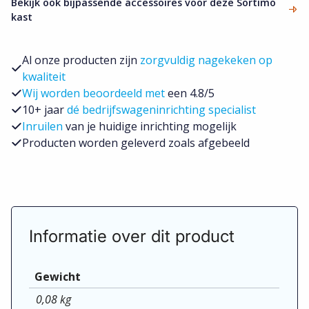
0
Bekijk ook bijpassende accessoires voor deze Sortimo
SOLO
kast
aantal
Al onze producten zijn
zorgvuldig nagekeken op
kwaliteit
Wij worden beoordeeld met
een 4.8/5
10+ jaar
dé bedrijfswageninrichting specialist
Inruilen
van je huidige inrichting mogelijk
Producten worden geleverd zoals afgebeeld
Informatie over dit product
Gewicht
0,08 kg