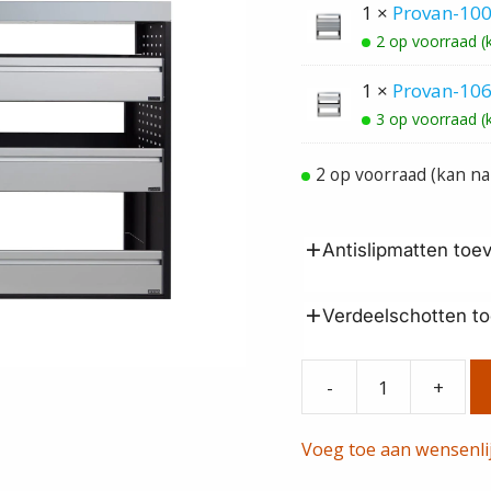
1 ×
Provan-10
2 op voorraad (
1 ×
Provan-10
3 op voorraad (
2 op voorraad (kan n
Antislipmatten to
Verdeelschotten t
-
+
Provan-
100-
Voeg toe aan wensenli
106
aantal