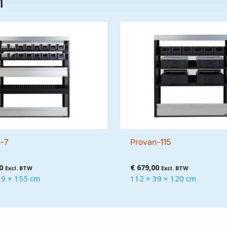
n
n-7
Provan-115
0
€
679,00
Excl. BTW
Excl. BTW
39 × 155 cm
112 × 39 × 120 cm