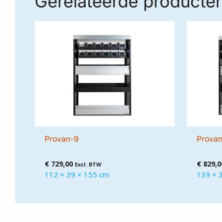
Gerelateerde producte
Provan-9
Prova
€
729,00
€
829,0
Excl. BTW
112 × 39 × 155 cm
139 × 