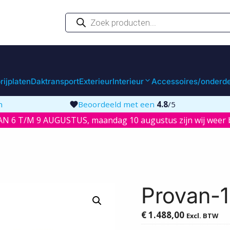
Producten
zoeken
rijplaten
Daktransport
Exterieur
Interieur
Accessoires/onderd
n
Beoordeeld met een
4.8
/5
N 6 T/M 9 AUGUSTUS, maandag 10 augustus zijn wij weer b
Provan-
€
1.488,00
Excl. BTW