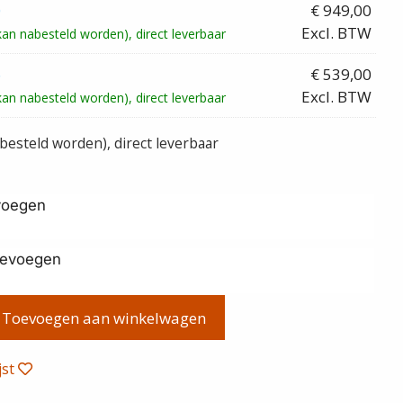
0
€
949,00
Excl. BTW
kan nabesteld worden)
6
€
539,00
Excl. BTW
kan nabesteld worden)
abesteld worden)
evoegen
oevoegen
Toevoegen aan winkelwagen
jst