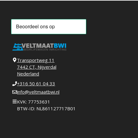
Transportweg 11
7442 CT, Nijverdal
Nederland
+316 50 61 04 33
info@veltmaatbwi.nl
KVK: 77753631
BTW-ID: NL861127717B01