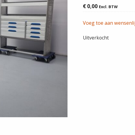
€
0,00
Excl. BTW
Voeg toe aan wensenli
Uitverkocht