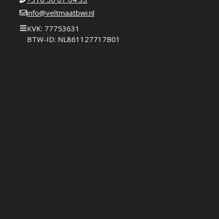
info@veltmaatbwi.nl
KVK: 77753631
BTW-ID: NL861127717B01