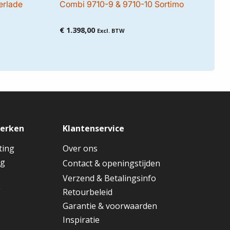
oerlade
Combi 9710-9 & 9710-10 Sortimo
€
1.398,00
Excl. BTW
merken
Klantenservice
ting
Over ons
ng
Contact & openingstijden
Verzend & Betalingsinfo
g
Retourbeleid
Garantie & voorwaarden
Inspiratie