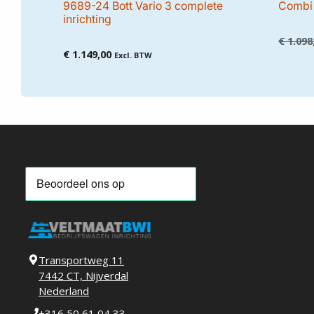
9689-24 Bott Vario 3 complete
Combi 
inrichting
€
1.098
€
1.149,00
Excl. BTW
Transportweg 11
7442 CT, Nijverdal
Nederland
+316 50 61 04 33