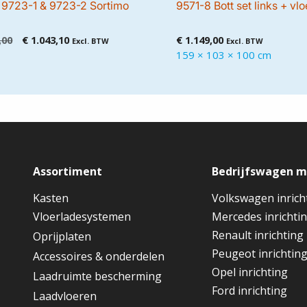
9723-1 & 9723-2 Sortimo
9571-8 Bott set links + vl
Oorspronkelijke
Huidige
,00
€
1.043,10
€
1.149,00
Excl. BTW
Excl. BTW
prijs
prijs
159 × 103 × 100 cm
was:
is:
€ 1.098,00.
€ 1.043,10.
Assortiment
Bedrijfswagen 
Kasten
Volkswagen inrich
Vloerladesystemen
Mercedes inrichti
Renault inrichting
Oprijplaten
Peugeot inrichtin
Accessoires & onderdelen
Opel inrichting
Laadruimte bescherming
Ford inrichting
Laadvloeren