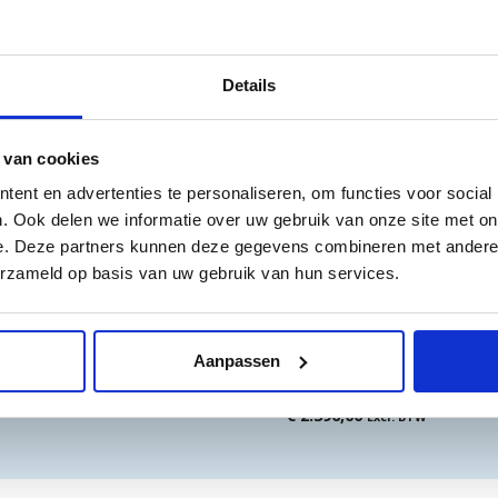
n
Details
AANBIEDING!
Meerdere op voorraad
Meerdere op voorraad
 van cookies
ent en advertenties te personaliseren, om functies voor social
. Ook delen we informatie over uw gebruik van onze site met on
e. Deze partners kunnen deze gegevens combineren met andere i
erzameld op basis van uw gebruik van hun services.
9699-1 & 9699-2 Sortimo
Combi 9642-1 & 9642-2 
9642-3 Sortimo vloerlade
Aanpassen
Oorspronkelijke
Huidige
,00
€
1.280,60
Excl. BTW
€
2.396,00
prijs
prijs
Excl. BTW
was:
is:
€ 1.348,00.
€ 1.280,60.