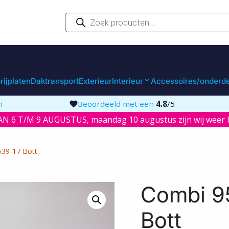
Producten
zoeken
rijplaten
Daktransport
Exterieur
Interieur
Accessoires/onderd
n
Beoordeeld met een
4.8
/5
N 6 T/M 9 AUGUSTUS, maandag 10 augustus zijn wij weer b
539-17 Bott
Combi 9
Bott