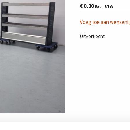
€
0,00
Excl. BTW
Voeg toe aan wensenli
Uitverkocht