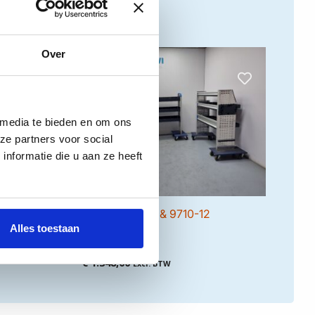
Over
 media te bieden en om ons
ze partners voor social
nformatie die u aan ze heeft
&
Combi 9710-11 & 9710-12
s
Sortimo
Alles toestaan
€
1.348,00
Excl. BTW