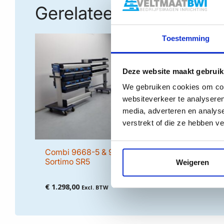
Gerelateerde producte
Toestemming
Deze website maakt gebruik
We gebruiken cookies om cont
websiteverkeer te analyseren
media, adverteren en analys
verstrekt of die ze hebben v
Combi 9668-5 & 9668-6
Combi 
Sortimo SR5
Weigeren
€
1.348
€
1.298,00
Excl. BTW