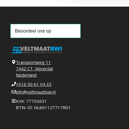
Transportweg 11
7442 CT, Nijverdal
Nederland
+316 50 61 04 33
info@veltmaatbwi.nl
KVK: 77753631
BTW-ID: NL861127717B01