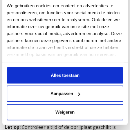
draagvermogens
We gebruiken cookies om content en advertenties te
✅
Antislip oppervlak voor extra veiligheid
personaliseren, om functies voor social media te bieden
✅
Draaibare oprijplaten ook verkrijgbaar
en om ons websiteverkeer te analyseren. Ook delen we
✅
Inclusief opstaande randen
informatie over uw gebruik van onze site met onze
✅
Gemaakt in Duitsland – topkwaliteit
partners voor social media, adverteren en analyse. Deze
gegarandeerd
partners kunnen deze gegevens combineren met andere
informatie die u aan ze heeft verstrekt of die ze hebben
Of je nu quads, grasmaaiers, minigravers of andere
verzameld op basis van uw gebruik van hun services.
machines moet verplaatsen, met de Altec oprijplaten
doe je dat snel, veilig en zonder schade.
Alles toestaan
Technische specificaties:
– Materiaal: Aluminium
– Capaciteit: tot wel 450 kg (afhankelijk van model)
Aanpassen
– Lengtes: vanaf 1,4 meter tot 3 meter
– Rijvlak breedte van 80 cm tot 120 cm
Weigeren
– Inclusief montage materialen
Let op:
Controleer altijd of de oprijplaat geschikt is