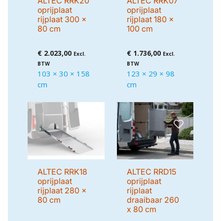
ALTEC RRK20
ALTEC RRK07
oprijplaat
oprijplaat
rijplaat 300 x
rijplaat 180 x
80 cm
100 cm
€
2.023,00
€
1.736,00
Excl.
Excl.
BTW
BTW
103 × 30 × 158
123 × 29 × 98
cm
cm
ALTEC RRK18
ALTEC RRD15
oprijplaat
oprijplaat
rijplaat 280 x
rijplaat
80 cm
draaibaar 260
x 80 cm