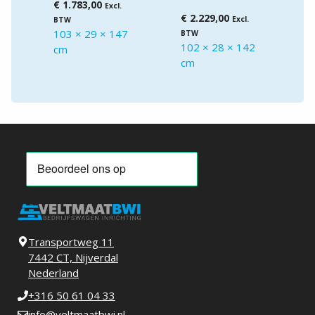
€
1.783,00
Excl.
€
2.229,00
Excl.
BTW
103 × 29 × 147
BTW
102 × 28 × 142
cm
cm
Transportweg 11
7442 CT, Nijverdal
Nederland
+316 50 61 04 33
info@veltmaatbwi.nl