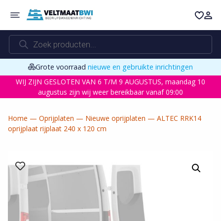
Ga
naar
de
Producten
inhoud
zoeken
Grote voorraad
nieuwe en gebruikte inrichtingen
WIJ ZIJN GESLOTEN VAN 6 T/M 9 AUGUSTUS, maandag 10
augustus zijn wij weer bereikbaar vanaf 09:00
Home
—
Oprijplaten
—
Nieuwe oprijplaten
—
ALTEC RRK14
oprijplaat rijplaat 240 x 120 cm