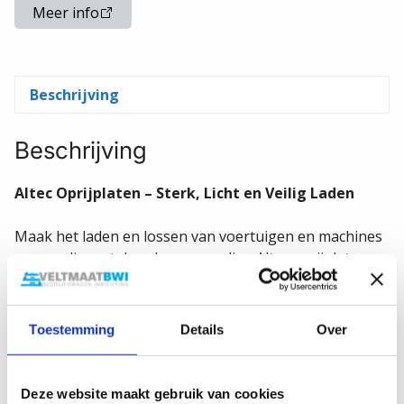
Meer info
Beschrijving
Beschrijving
Altec Oprijplaten – Sterk, Licht en Veilig Laden
Maak het laden en lossen van voertuigen en machines
eenvoudig met deze hoogwaardige Altec oprijplaten.
Gemaakt van duurzaam aluminium, combineren deze
oprijplaten een laag gewicht met een hoge
belastbaarheid. Ideaal voor transport, bouw en
Toestemming
Details
Over
agrarische toepassingen.
✅
Verkrijgbaar in diverse lengtes en
Deze website maakt gebruik van cookies