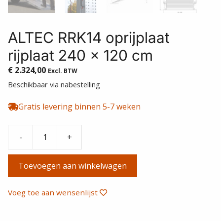
ALTEC RRK14 oprijplaat
rijplaat 240 x 120 cm
€
2.324,00
Excl. BTW
Beschikbaar via nabestelling
Gratis levering binnen 5-7 weken
-
+
ALTEC
RRK14
Toevoegen aan winkelwagen
oprijplaat
rijplaat
240
Voeg toe aan wensenlijst
x
120