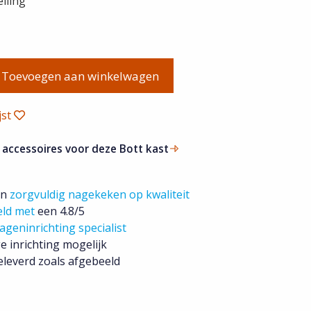
lling
Toevoegen aan winkelwagen
jst
 accessoires voor deze Bott kast
jn
zorgvuldig nagekeken op kwaliteit
eld met
een 4.8/5
ageninrichting specialist
e inrichting mogelijk
leverd zoals afgebeeld