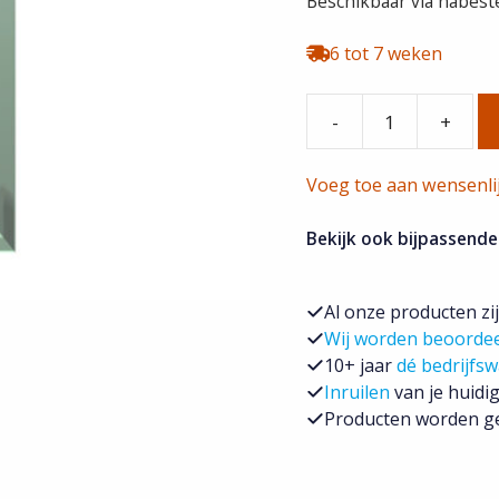
Beschikbaar via nabeste
6 tot 7 weken
-
+
366192668
Bott
Voeg toe aan wensenli
Vario
3
Bekijk ook bijpassende
aantal
Al onze producten zi
Wij worden beoorde
10+ jaar
dé bedrijfsw
Inruilen
van je huidig
Producten worden ge