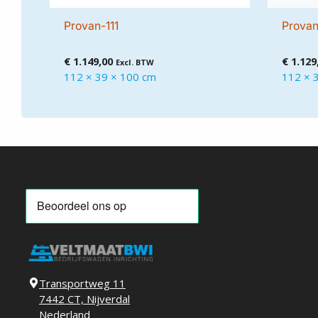
Provan-111
Provan
€
1.149,00
€
1.129
Excl. BTW
112 × 39 × 100 cm
112 × 
Transportweg 11
7442 CT, Nijverdal
Nederland