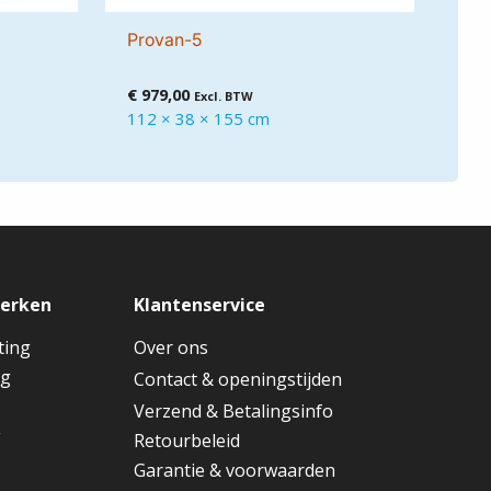
Provan-5
€
979,00
Excl. BTW
112 × 38 × 155 cm
merken
Klantenservice
ting
Over ons
ng
Contact & openingstijden
Verzend & Betalingsinfo
g
Retourbeleid
Garantie & voorwaarden