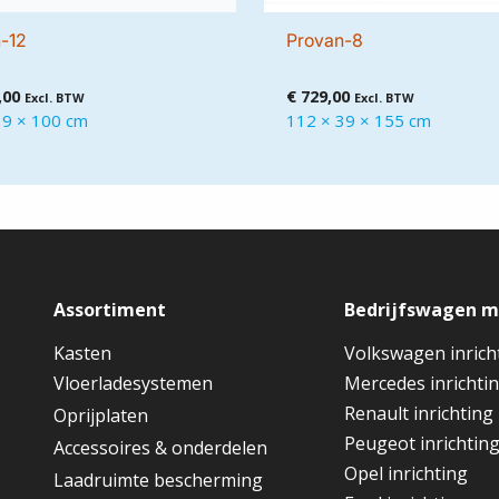
-12
Provan-8
,00
€
729,00
Excl. BTW
Excl. BTW
39 × 100 cm
112 × 39 × 155 cm
Assortiment
Bedrijfswagen 
Kasten
Volkswagen inrich
Vloerladesystemen
Mercedes inrichti
Renault inrichting
Oprijplaten
Peugeot inrichtin
Accessoires & onderdelen
Opel inrichting
Laadruimte bescherming