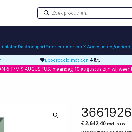
Producten
zoeken
rijplaten
Daktransport
Exterieur
Interieur
Accessoires/onderd
n
Beoordeeld met een
4.8
/5
N 6 T/M 9 AUGUSTUS, maandag 10 augustus zijn wij weer b
36619266
€
2.642,40
Excl. BTW