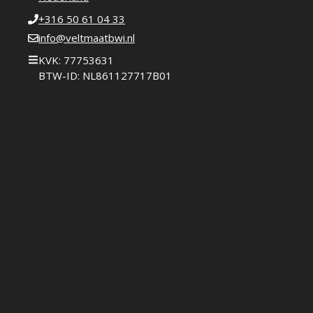
+316 50 61 04 33
info@veltmaatbwi.nl
KVK: 77753631
BTW-ID: NL861127717B01